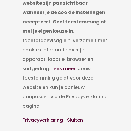
website zijn pas zichtbaar
5631 HJ Eindhoven
wanneer je de cookie instellingen
Contact
accepteert. Geef toestemming of
stel je eigen keuze in.
T: 06-44 06 31 38
facetofacevisagie.nl verzamelt met
E: facetofacevisagie@gmail.com
cookies informatie over je
apparaat, locatie, browser en
Salonregels
surfgedrag.
Lees meer
. Jouw
toestemming geldt voor deze
website en kun je opnieuw
aanpassen via de Privacyverklaring
pagina.
Privacyverklaring
|
Sluiten
Gerealiseerd door
iLokaal
|